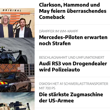
Clarkson, Hammond und
May feiern überraschendes
Comeback
DÄMPFER IM WM-KAMPF
Mercedes-Piloten erwarten
noch Strafen
BESCHLAGNAHMT UND UMFUNKTIONIERT
Audi RS3 von Drogendealer
wird Polizeiauto
OSKOSH HET A1 SCHWERLASTTRANSPORTER
MIT 700 PS
Die stärkste Zugmaschine
der US-Armee