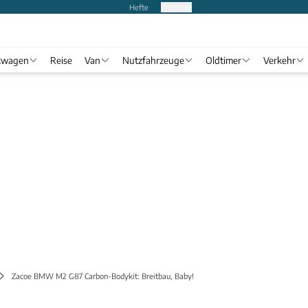
Hefte
Produkte
twagen
Reise
Van
Nutzfahrzeuge
Oldtimer
Verkehr
Zacoe BMW M2 G87 Carbon-Bodykit: Breitbau, Baby!