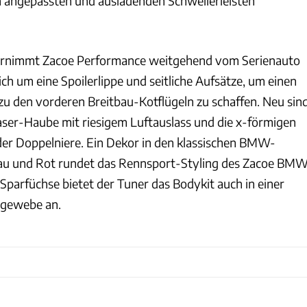
h angepassten und ausladenden Schwellerleisten
ernimmt Zacoe Performance weitgehend vom Serienauto
lich um eine Spoilerlippe und seitliche Aufsätze, um einen
u den vorderen Breitbau-Kotflügeln zu schaffen. Neu sin
aser-Haube mit riesigem Luftauslass und die x-förmigen
der Doppelniere. Ein Dekor in den klassischen BMW-
au und Rot rundet das Rennsport-Styling des Zacoe BM
Sparfüchse bietet der Tuner das Bodykit auch in einer
rgewebe an.