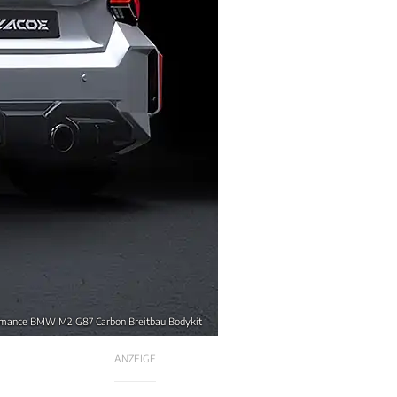
ormance BMW M2 G87 Carbon Breitbau Bodykit
ANZEIGE