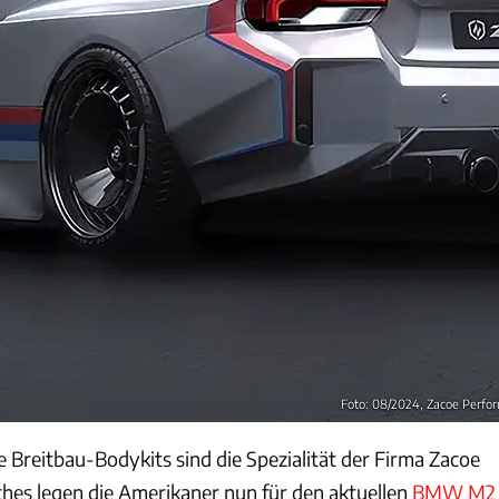
Foto: 08/2024, Zacoe Perf
 Breitbau-Bodykits sind die Spezialität der Firma Zacoe
ches legen die Amerikaner nun für den aktuellen
BMW M2