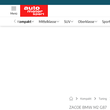
Menü
nwagen
Kompakt
Mittelklasse
SUV
Oberklasse
Spor
Kompakt
Tuning
ZACOE BMW M2 G87