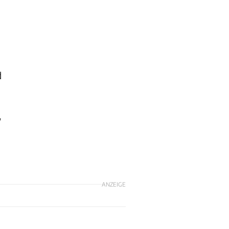
d
W
ANZEIGE