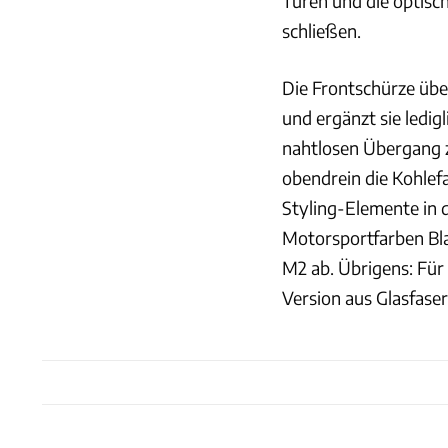
Türen und die optisc
schließen.
Die Frontschürze üb
und ergänzt sie ledig
nahtlosen Übergang z
obendrein die Kohlef
Styling-Elemente in 
Motorsportfarben Bl
M2 ab. Übrigens: Für 
Version aus Glasfase