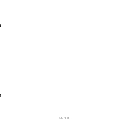
n
r
ANZEIGE