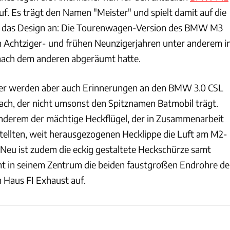
f. Es trägt den Namen "Meister" und spielt damit auf die
für das Design an: Die Tourenwagen-Version des BMW M3
en Achtziger- und frühen Neunzigerjahren unter anderem i
 nach dem anderen abgeräumt hatte.
lder werden aber auch Erinnerungen an den BMW 3.0 CSL
ach, der nicht umsonst den Spitznamen Batmobil trägt.
anderem der mächtige Heckflügel, der in Zusammenarbeit
estellten, weit herausgezogenen Hecklippe die Luft am M2-
t. Neu ist zudem die eckig gestaltete Heckschürze samt
mt in seinem Zentrum die beiden faustgroßen Endrohre de
 Haus FI Exhaust auf.