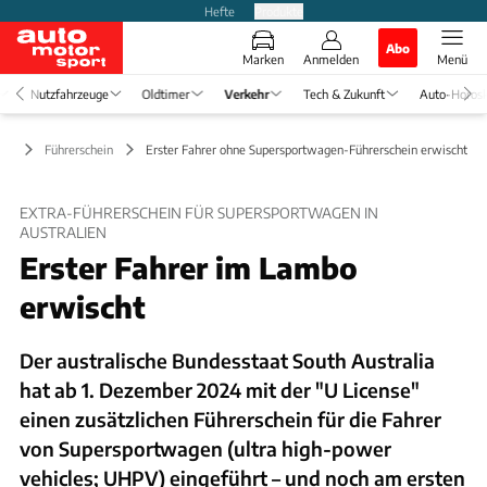
Hefte
Produkte
Abo
Marken
Anmelden
Menü
Nutzfahrzeuge
Oldtimer
Verkehr
Tech & Zukunft
Auto-Horos
hr
Führerschein
Erster Fahrer ohne Supersportwagen-Führerschein erwischt
EXTRA-FÜHRERSCHEIN FÜR SUPERSPORTWAGEN IN
AUSTRALIEN
Erster Fahrer im Lambo
erwischt
Der australische Bundesstaat South Australia
hat ab 1. Dezember 2024 mit der "U License"
einen zusätzlichen Führerschein für die Fahrer
von Supersportwagen (ultra high-power
vehicles; UHPV) eingeführt – und noch am ersten