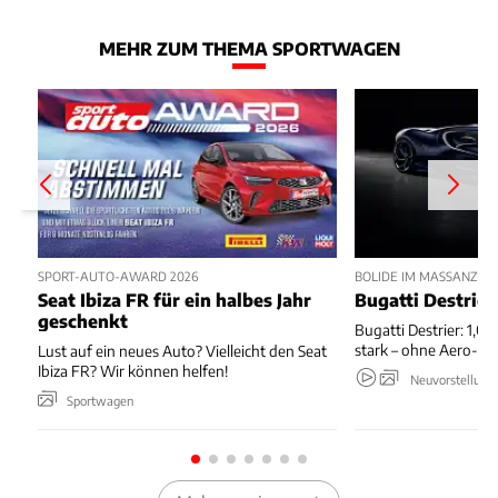
MEHR ZUM THEMA SPORTWAGEN
SPORT-AUTO-AWARD 2026
BOLIDE IM MASSANZUG
Seat Ibiza FR für ein halbes Jahr
Bugatti Destrier
geschenkt
Bugatti Destrier: 1,0
stark – ohne Aero-An
Lust auf ein neues Auto? Vielleicht den Seat
Ibiza FR? Wir können helfen!
Neuvorstellung
Sportwagen