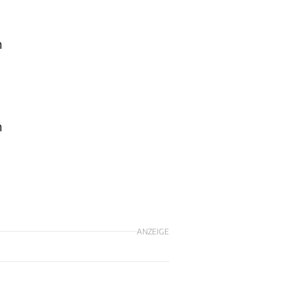
n
n
ANZEIGE