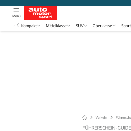
Menü
nwagen
Kompakt
Mittelklasse
SUV
Oberklasse
Spor
Verkehr
Führersch
FÜHRERSCHEIN-GUIDE