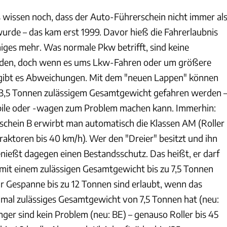
s wissen noch, dass der Auto-Führerschein nicht immer al
wurde – das kam erst 1999. Davor hieß die Fahrerlaubnis
niges mehr. Was normale Pkw betrifft, sind keine
den, doch wenn es ums Lkw-Fahren oder um größere
gibt es Abweichungen. Mit dem "neuen Lappen" können
u 3,5 Tonnen zulässigem Gesamtgewicht gefahren werden 
le oder -wagen zum Problem machen kann. Immerhin:
chein B erwirbt man automatisch die Klassen AM (Roller
raktoren bis 40 km/h). Wer den "Dreier" besitzt und ihn
enießt dagegen einen Bestandsschutz. Das heißt, er darf
mit einem zulässigen Gesamtgewicht bis zu 7,5 Tonnen
ar Gespanne bis zu 12 Tonnen sind erlaubt, wenn das
mal zulässiges Gesamtgewicht von 7,5 Tonnen hat (neu:
ger sind kein Problem (neu: BE) – genauso Roller bis 45