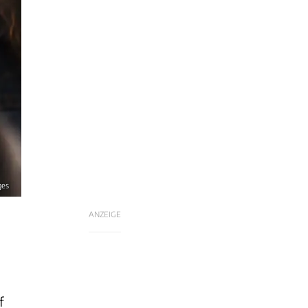
ges
ANZEIGE
f