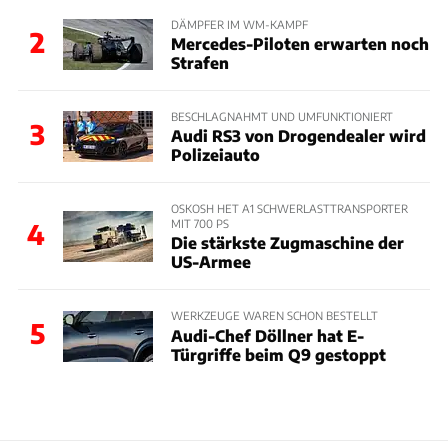
DÄMPFER IM WM-KAMPF
2
Mercedes-Piloten erwarten noch
Strafen
BESCHLAGNAHMT UND UMFUNKTIONIERT
3
Audi RS3 von Drogendealer wird
Polizeiauto
OSKOSH HET A1 SCHWERLASTTRANSPORTER
MIT 700 PS
4
Die stärkste Zugmaschine der
US-Armee
WERKZEUGE WAREN SCHON BESTELLT
5
Audi-Chef Döllner hat E-
Türgriffe beim Q9 gestoppt