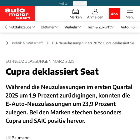
Hefte
Produkte
Abo
Marken
Anmelden
Menü
Nutzfahrzeuge
Oldtimer
Verkehr
Tech & Zukunft
Auto-Horos
hr
Politik & Wirtschaft
EU-Neuzulassungen März 2025: Cupra deklassiert Seat
EU-NEUZULASSUNGEN MÄRZ 2025
Cupra deklassiert Seat
Während die Neuzulassungen im ersten Quartal
2025 um 1,9 Prozent zurückgingen, konnten die
E-Auto-Neuzulassungen um 23,9 Prozent
zulegen. Bei den Marken stechen besonders
Cupra und SAIC positiv hervor.
Uli Baumann