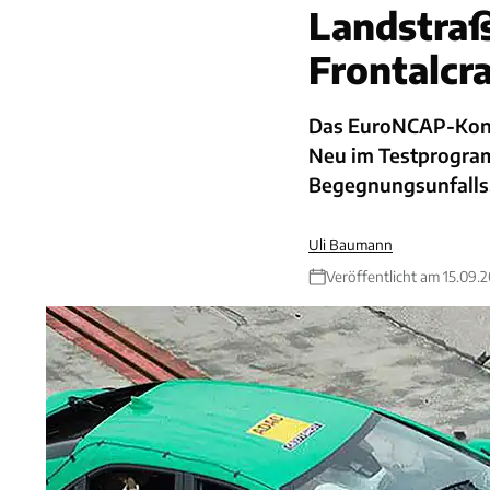
Landstraß
Frontalcr
Das EuroNCAP-Konso
Neu im Testprogram
Begegnungsunfalls
Uli Baumann
Veröffentlicht am 15.09.