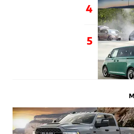
4
5
M