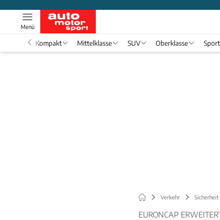
Menü
nwagen
Kompakt
Mittelklasse
SUV
Oberklasse
Spor
Verkehr
Sicherheit
EURONCAP ERWEITER