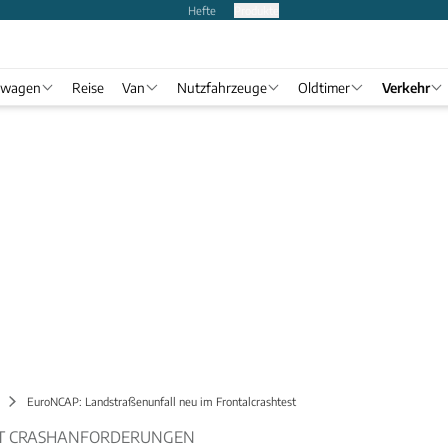
Hefte
Produkte
twagen
Reise
Van
Nutzfahrzeuge
Oldtimer
Verkehr
EuroNCAP: Landstraßenunfall neu im Frontalcrashtest
T CRASHANFORDERUNGEN