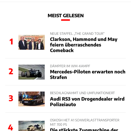
MEIST GELESEN
NEUE STAFFEL „THE GRAND TOUR“
Clarkson, Hammond und May
1
feiern überraschendes
Comeback
DÄMPFER IM WM-KAMPF
2
Mercedes-Piloten erwarten noch
Strafen
BESCHLAGNAHMT UND UMFUNKTIONIERT
3
Audi RS3 von Drogendealer wird
Polizeiauto
OSKOSH HET A1 SCHWERLASTTRANSPORTER
MIT 700 PS
4
Die stärkste Zugmaschine der