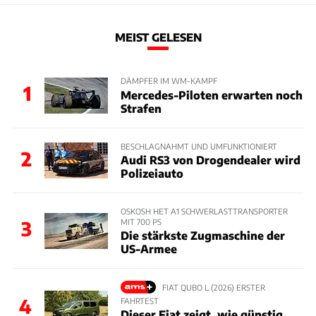
MEIST GELESEN
DÄMPFER IM WM-KAMPF
1
Mercedes-Piloten erwarten noch
Strafen
BESCHLAGNAHMT UND UMFUNKTIONIERT
2
Audi RS3 von Drogendealer wird
Polizeiauto
OSKOSH HET A1 SCHWERLASTTRANSPORTER
MIT 700 PS
3
Die stärkste Zugmaschine der
US-Armee
FIAT QUBO L (2026) ERSTER
4
FAHRTEST
Dieser Fiat zeigt, wie günstig