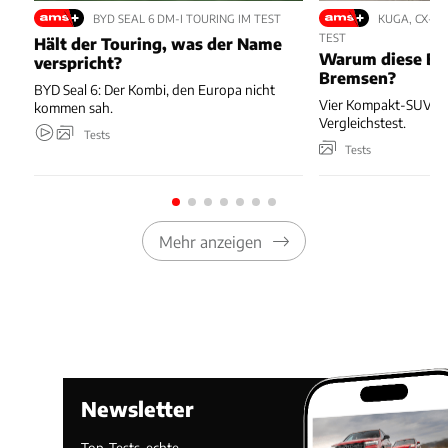
BYD SEAL 6 DM-I TOURING IM TEST
KUGA, CX-5,
TEST
Hält der Touring, was der Name
Warum diese Bl
verspricht?
Bremsen?
BYD Seal 6: Der Kombi, den Europa nicht
Vier Kompakt-SUV kä
kommen sah.
Vergleichstest.
Tests
Tests
Mehr anzeigen
Newsletter
Top-Tests, echte