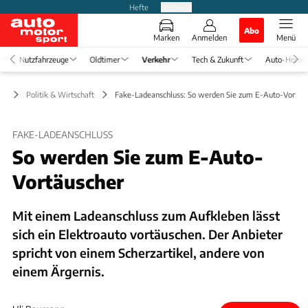
Hefte
Produkte
Abo
Marken
Anmelden
Menü
Nutzfahrzeuge
Oldtimer
Verkehr
Tech & Zukunft
Auto-Horos
hr
Politik & Wirtschaft
Fake-Ladeanschluss: So werden Sie zum E-Auto-Vortäu
FAKE-LADEANSCHLUSS
So werden Sie zum E-Auto-
Vortäuscher
Mit einem Ladeanschluss zum Aufkleben lässt
sich ein Elektroauto vortäuschen. Der Anbieter
spricht von einem Scherzartikel, andere von
einem Ärgernis.