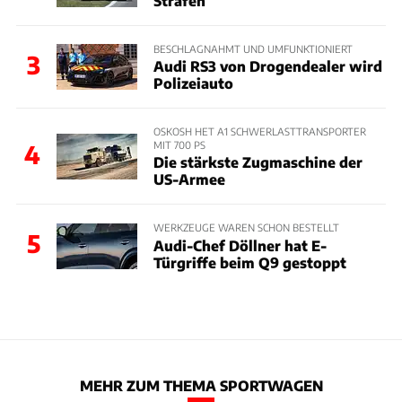
Strafen
BESCHLAGNAHMT UND UMFUNKTIONIERT
3
Audi RS3 von Drogendealer wird
Polizeiauto
OSKOSH HET A1 SCHWERLASTTRANSPORTER
MIT 700 PS
4
Die stärkste Zugmaschine der
US-Armee
WERKZEUGE WAREN SCHON BESTELLT
5
Audi-Chef Döllner hat E-
Türgriffe beim Q9 gestoppt
MEHR ZUM THEMA SPORTWAGEN