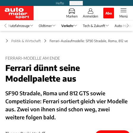
Hefte
Produkte
Abo
Marken
Anmelden
Menü
Nutzfahrzeuge
Oldtimer
Verkehr
Tech & Zukunft
Auto-Horos
hr
Politik & Wirtschaft
Ferrari-Auslaufmodelle: SF90 Stradale, Roma, 812 vers
FERRARI-MODELLE AM ENDE
Ferrari dünnt seine
Modellpalette aus
SF90 Stradale, Roma und 812 GTS sowie
Competizione: Ferrari sortiert gleich vier Modelle
aus. Zwei von ihnen sind schon weg, zwei
weitere folgen bald.