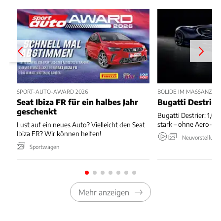
SPORT-AUTO-AWARD 2026
BOLIDE IM MASSANZUG
Seat Ibiza FR für ein halbes Jahr
Bugatti Destrier
geschenkt
Bugatti Destrier: 1,0
stark – ohne Aero-An
Lust auf ein neues Auto? Vielleicht den Seat
Ibiza FR? Wir können helfen!
Neuvorstellung
Sportwagen
Mehr anzeigen