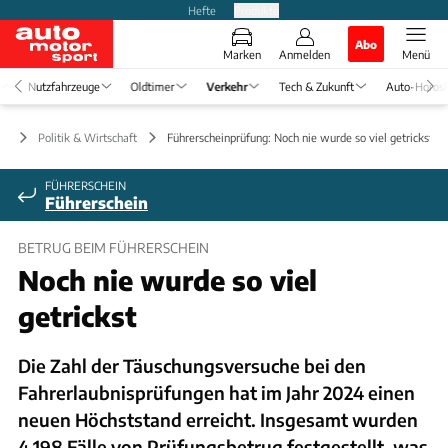
Hefte
Produkte
Abo
Marken
Anmelden
Menü
Nutzfahrzeuge
Oldtimer
Verkehr
Tech & Zukunft
Auto-Horos
hr
Politik & Wirtschaft
Führerscheinprüfung: Noch nie wurde so viel getrickst
FÜHRERSCHEIN
Führerschein
BETRUG BEIM FÜHRERSCHEIN
Noch nie wurde so viel
getrickst
Die Zahl der Täuschungsversuche bei den
Fahrerlaubnisprüfungen hat im Jahr 2024 einen
neuen Höchststand erreicht. Insgesamt wurden
4.198 Fälle von Prüfungsbetrug festgestellt, was