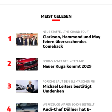
MEIST GELESEN
NEUE STAFFEL „THE GRAND TOUR“
Clarkson, Hammond und May
1
feiern überraschendes
Comeback
2
FORD-SUV MIT GEELY-TECHNIK
Neuer Kuga kommt 2029
PORSCHE BAUT DEN ELEKTRISCHEN 718
3
Michael Leiters bestätigt
Umdenken
WERKZEUGE WAREN SCHON BESTELLT
4
Audi-Chef Döllner hat E-