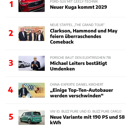
1
FORD-SUV MIT GEELY-TECHNIK
Neuer Kuga kommt 2029
NEUE STAFFEL „THE GRAND TOUR“
Clarkson, Hammond und May
2
feiern überraschendes
Comeback
PORSCHE BAUT DEN ELEKTRISCHEN 718
3
Michael Leiters bestätigt
Umdenken
CHINA-EXPERTE DANIEL KIRCHERT
4
„Einige Top-Ten-Autobauer
werden verschwinden“
VW ID. BUZZ PURE UND ID. BUZZ PURE CARGO
5
Neue Variante mit 190 PS und 58
kWh