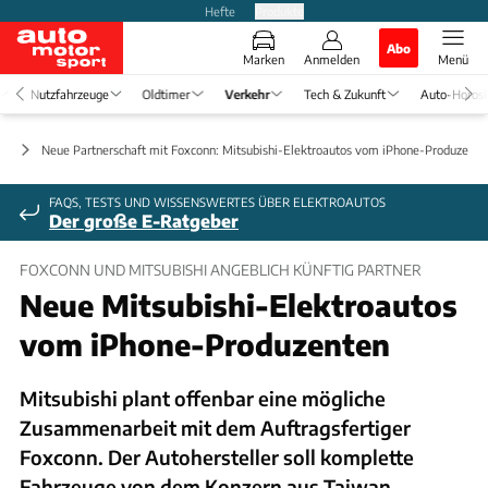
Hefte
Produkte
Abo
Marken
Anmelden
Menü
Nutzfahrzeuge
Oldtimer
Verkehr
Tech & Zukunft
Auto-Horos
ft
Neue Partnerschaft mit Foxconn: Mitsubishi-Elektroautos vom iPhone-Produzente
FAQS, TESTS UND WISSENSWERTES ÜBER ELEKTROAUTOS
Der große E-Ratgeber
FOXCONN UND MITSUBISHI ANGEBLICH KÜNFTIG PARTNER
Neue Mitsubishi-Elektroautos
vom iPhone-Produzenten
Mitsubishi plant offenbar eine mögliche
Zusammenarbeit mit dem Auftragsfertiger
Foxconn. Der Autohersteller soll komplette
Fahrzeuge von dem Konzern aus Taiwan