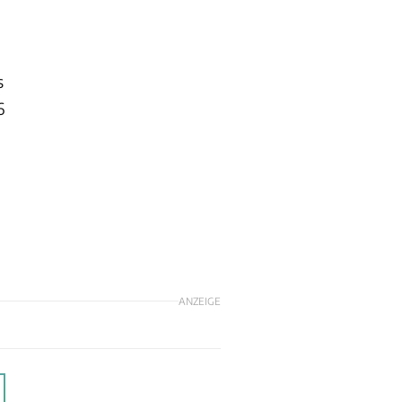
s
6
ANZEIGE