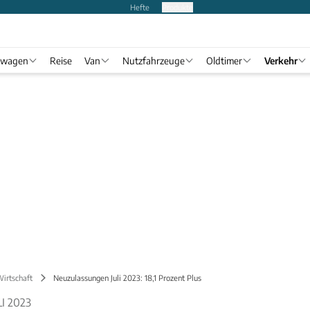
Hefte
Produkte
twagen
Reise
Van
Nutzfahrzeuge
Oldtimer
Verkehr
Wirtschaft
Neuzulassungen Juli 2023: 18,1 Prozent Plus
I 2023