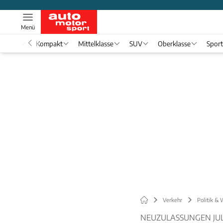
Menü
nwagen
Kompakt
Mittelklasse
SUV
Oberklasse
Spor
Verkehr
Politik & 
NEUZULASSUNGEN JUL