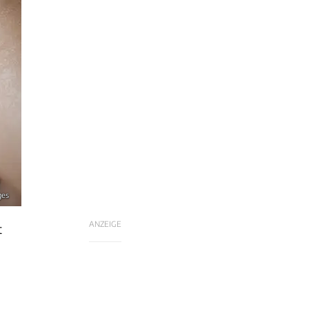
ges
ANZEIGE
t