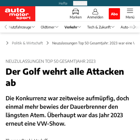
Hefte
Produkte
Abo
Marken
Anmelden
Menü
Nutzfahrzeuge
Oldtimer
Verkehr
Tech & Zukunft
Auto-Horos
hr
Politik & Wirtschaft
Neuzulassungen Top 50 Gesamtjahr: 2023 war eine V
NEUZULASSUNGEN TOP 50 GESAMTJAHR 2023
Der Golf wehrt alle Attacken
ab
Die Konkurrenz war zeitweise aufmüpfig, doch
einmal mehr bewies der Dauerbrenner den
längsten Atem. Überhaupt war das Jahr 2023
erneut eine VW-Show.