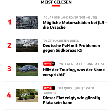
MEIST GELESEN
JAGUAR UND LAND ROVER (2015–HEUTE)
1
Mögliche Motorschäden bei JLR –
die Ursache
PANZERHAUBITZEN-DUELL
2
Deutsche PzH mit Problemen
gegen Südkoreas K9
BYD SEAL 6 DM-I TOURING IM TEST
3
Hält der Touring, was der Name
verspricht?
FIAT QUBO L (2026) ERSTER
4
FAHRTEST
Dieser Fiat zeigt, wie günstig
Platz sein kann