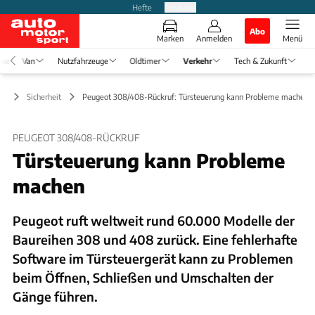
Hefte
Produkte
Abo
Marken
Anmelden
Menü
ise
Van
Nutzfahrzeuge
Oldtimer
Verkehr
Tech & Zukunft
hr
Sicherheit
Peugeot 308/408-Rückruf: Türsteuerung kann Probleme machen
PEUGEOT 308/408-RÜCKRUF
Türsteuerung kann Probleme
machen
Peugeot ruft weltweit rund 60.000 Modelle der
Baureihen 308 und 408 zurück. Eine fehlerhafte
Software im Türsteuergerät kann zu Problemen
beim Öffnen, Schließen und Umschalten der
Gänge führen.