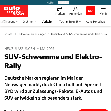
Hefte
Produkte
Abo
Marken
Anmelden
Menü
tzfahrzeuge
Oldtimer
Verkehr
Tech & Zukunft
Auto-Horoskop
Wirtschaft
Pkw-Neuzulassungen in Deutschland: SUV-Schwemme und Elektro-Rally
NEUZULASSUNGEN IM MAI 2025
SUV-Schwemme und Elektro-
Rally
Deutsche Marken regieren im Mai den
Neuwagenmarkt, doch China holt auf. Speziell
BYD wird zur Zulassungs-Rakete. E-Autos und
SUV entwickeln sich besonders stark.