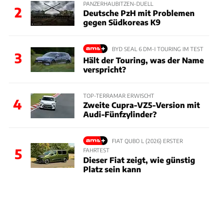
PANZERHAUBITZEN-DUELL
2
Deutsche PzH mit Problemen
gegen Südkoreas K9
BYD SEAL 6 DM-I TOURING IM TEST
3
Hält der Touring, was der Name
verspricht?
TOP-TERRAMAR ERWISCHT
4
Zweite Cupra-VZ5-Version mit
Audi-Fünfzylinder?
FIAT QUBO L (2026) ERSTER
5
FAHRTEST
Dieser Fiat zeigt, wie günstig
Platz sein kann