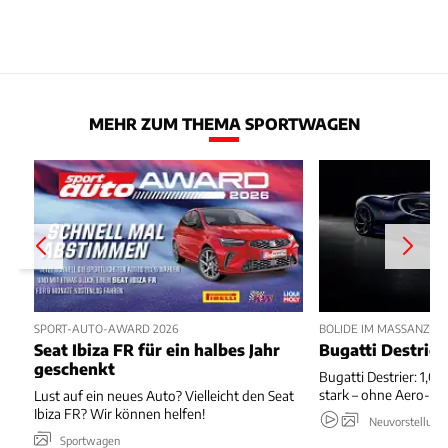
MEHR ZUM THEMA SPORTWAGEN
SPORT-AUTO-AWARD 2026
BOLIDE IM MASSANZUG
Seat Ibiza FR für ein halbes Jahr
Bugatti Destrier
geschenkt
Bugatti Destrier: 1,0
stark – ohne Aero-An
Lust auf ein neues Auto? Vielleicht den Seat
Ibiza FR? Wir können helfen!
Neuvorstellung
Sportwagen