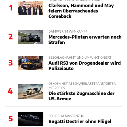
Clarkson, Hammond und May
1
feiern überraschendes
Comeback
DÄMPFER IM WM-KAMPF
2
Mercedes-Piloten erwarten noch
Strafen
BESCHLAGNAHMT UND UMFUNKTIONIERT
3
Audi RS3 von Drogendealer wird
Polizeiauto
OSKOSH HET A1 SCHWERLASTTRANSPORTER
MIT 700 PS
4
Die stärkste Zugmaschine der
US-Armee
5
BOLIDE IM MASSANZUG
Bugatti Destrier ohne Flügel