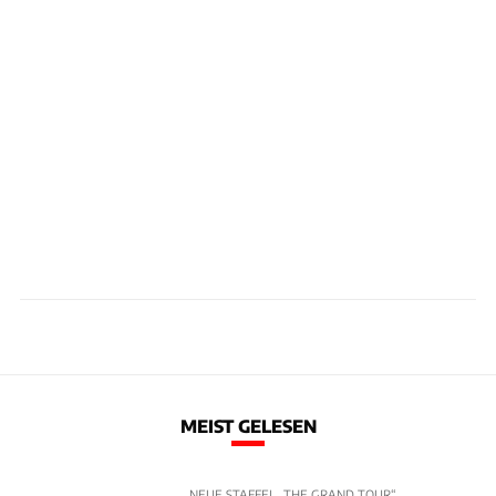
MEIST GELESEN
NEUE STAFFEL „THE GRAND TOUR“