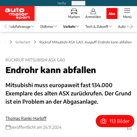
Hefte
Produkte
Abo
Marken
Anmelden
Menü
Nutzfahrzeuge
Oldtimer
Verkehr
Tech & Zukunft
Auto-Horos
kehr
Sicherheit
Rückruf Mitsubishi ASX GA0: Auspuff-Endrohr kann abfallen
RÜCKRUF MITSUBISHI ASX GA0
Endrohr kann abfallen
Mitsubishi muss europaweit fast 134.000
Exemplare des alten ASX zurückrufen. Der Grund
ist ein Problem an der Abgasanlage.
Thomas Ranki-Harloff
113 Bilder
Veröffentlicht am 26.11.2024
Foto: Harald Dawo