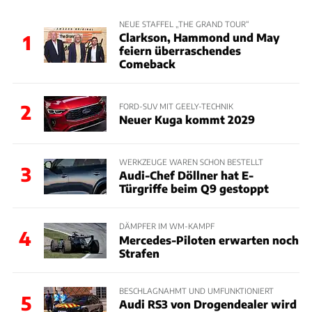
NEUE STAFFEL „THE GRAND TOUR“
Clarkson, Hammond und May
1
feiern überraschendes
Comeback
2
FORD-SUV MIT GEELY-TECHNIK
Neuer Kuga kommt 2029
WERKZEUGE WAREN SCHON BESTELLT
3
Audi-Chef Döllner hat E-
Türgriffe beim Q9 gestoppt
DÄMPFER IM WM-KAMPF
4
Mercedes-Piloten erwarten noch
Strafen
BESCHLAGNAHMT UND UMFUNKTIONIERT
5
Audi RS3 von Drogendealer wird