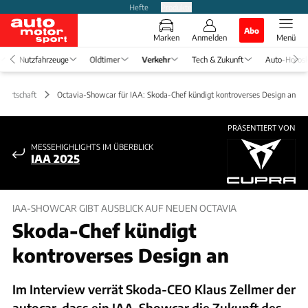
Hefte
Produkte
Abo
Marken
Anmelden
Menü
Nutzfahrzeuge
Oldtimer
Verkehr
Tech & Zukunft
Auto-Horos
 Wirtschaft
Octavia-Showcar für IAA: Skoda-Chef kündigt kontroverses Design an
PRÄSENTIERT VON
MESSEHIGHLIGHTS IM ÜBERBLICK
IAA 2025
IAA-SHOWCAR GIBT AUSBLICK AUF NEUEN OCTAVIA
Skoda-Chef kündigt
kontroverses Design an
Im Interview verrät Skoda-CEO Klaus Zellmer der
autocar, dass ein IAA-Showcar die Zukunft des