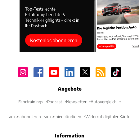
Top-Tests, echte
Erfahrungsberichte &
Technik-Highlights – direkt in
Ihr Postfach.
Kostenlos abonnieren
Angebote
Fahrtrainings
Podcast
Newsletter
Autovergleich
ams+ abonnieren
ams+ hier kündigen
Widerruf digitaler Käufe
Information