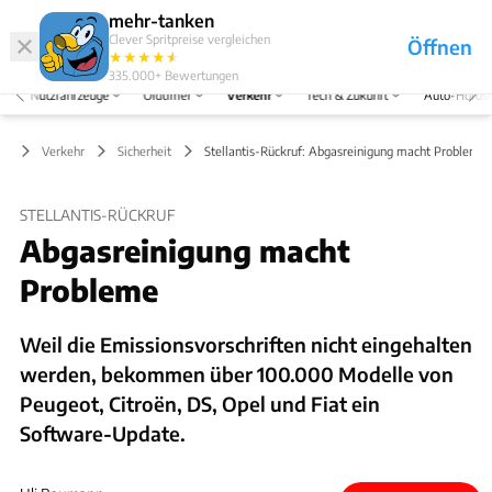
Hefte
Produkte
mehr-tanken
Clever Spritpreise vergleichen
Öffnen
Abo
★
★
★
★
★
★
Marken
Anmelden
Menü
335.000+
Bewertungen
Nutzfahrzeuge
Oldtimer
Verkehr
Tech & Zukunft
Auto-Horos
Verkehr
Sicherheit
Stellantis-Rückruf: Abgasreinigung macht Probleme
STELLANTIS-RÜCKRUF
Abgasreinigung macht
Probleme
Weil die Emissionsvorschriften nicht eingehalten
werden, bekommen über 100.000 Modelle von
Peugeot, Citroën, DS, Opel und Fiat ein
Software-Update.