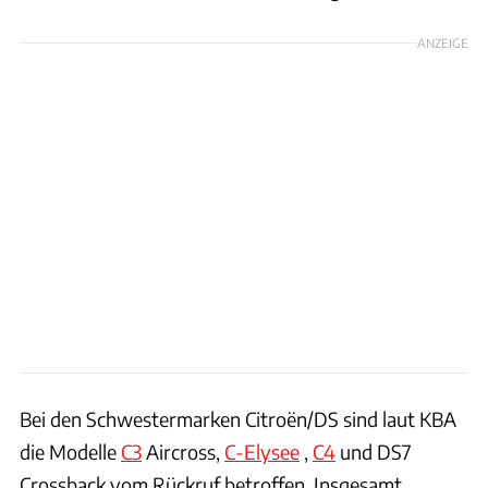
ANZEIGE
Bei den Schwestermarken Citroën/DS sind laut KBA
die Modelle
C3
Aircross,
C-Elysee
,
C4
und DS7
Crossback vom Rückruf betroffen. Insgesamt