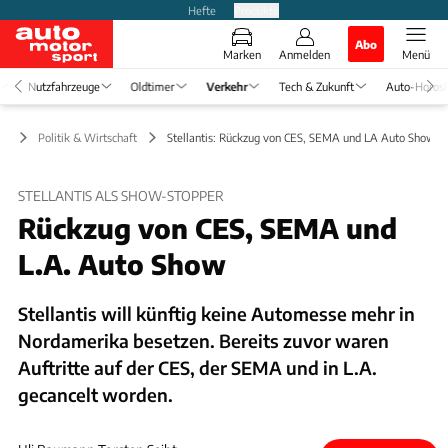
Hefte
Produkte
Abo
Marken
Anmelden
Menü
Nutzfahrzeuge
Oldtimer
Verkehr
Tech & Zukunft
Auto-Horos
hr
Politik & Wirtschaft
Stellantis: Rückzug von CES, SEMA und LA Auto Show
STELLANTIS ALS SHOW-STOPPER
Rückzug von CES, SEMA und
L.A. Auto Show
Stellantis will künftig keine Automesse mehr in
Nordamerika besetzen. Bereits zuvor waren
Auftritte auf der CES, der SEMA und in L.A.
gecancelt worden.