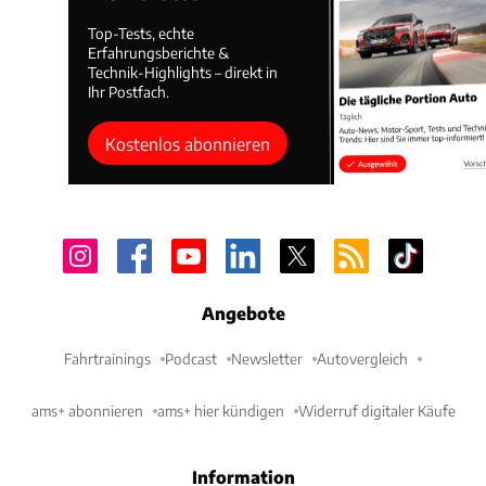
Top-Tests, echte
Erfahrungsberichte &
Technik-Highlights – direkt in
Ihr Postfach.
Kostenlos abonnieren
Angebote
Fahrtrainings
Podcast
Newsletter
Autovergleich
ams+ abonnieren
ams+ hier kündigen
Widerruf digitaler Käufe
Information