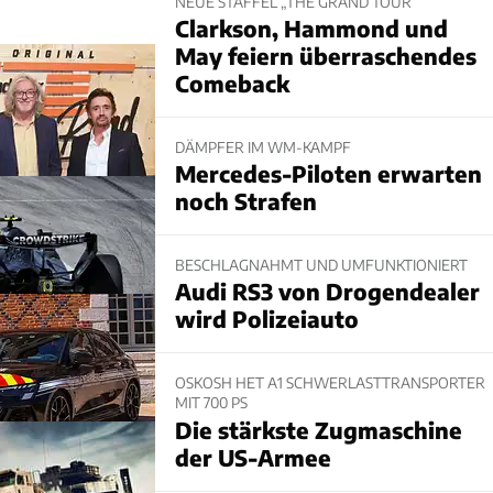
NEUE STAFFEL „THE GRAND TOUR“
Clarkson, Hammond und
May feiern überraschendes
Comeback
DÄMPFER IM WM-KAMPF
Mercedes-Piloten erwarten
noch Strafen
BESCHLAGNAHMT UND UMFUNKTIONIERT
Audi RS3 von Drogendealer
wird Polizeiauto
OSKOSH HET A1 SCHWERLASTTRANSPORTER
MIT 700 PS
Die stärkste Zugmaschine
der US-Armee