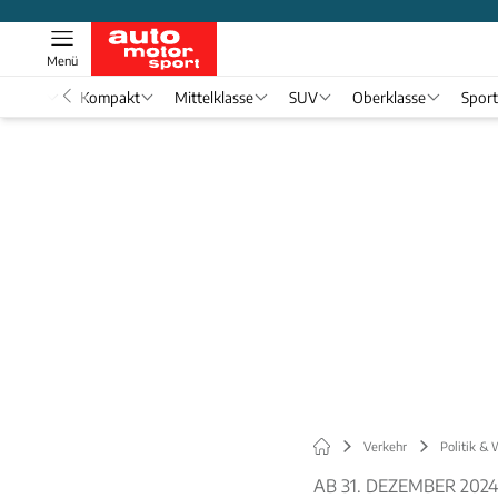
Menü
nwagen
Kompakt
Mittelklasse
SUV
Oberklasse
Spor
Verkehr
Politik & 
AB 31. DEZEMBER 2024