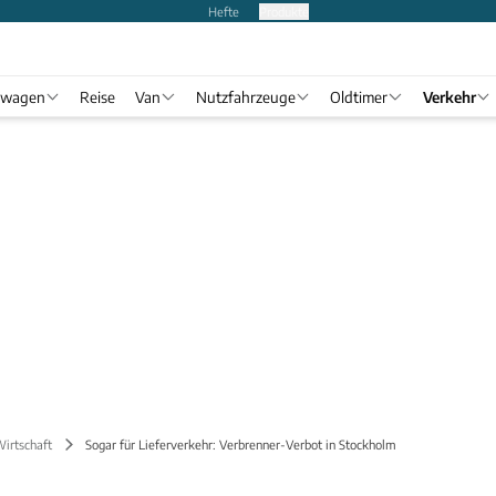
Hefte
Produkte
twagen
Reise
Van
Nutzfahrzeuge
Oldtimer
Verkehr
Wirtschaft
Sogar für Lieferverkehr: Verbrenner-Verbot in Stockholm