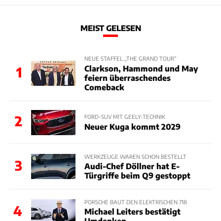
MEIST GELESEN
NEUE STAFFEL „THE GRAND TOUR“
Clarkson, Hammond und May
1
feiern überraschendes
Comeback
2
FORD-SUV MIT GEELY-TECHNIK
Neuer Kuga kommt 2029
WERKZEUGE WAREN SCHON BESTELLT
3
Audi-Chef Döllner hat E-
Türgriffe beim Q9 gestoppt
PORSCHE BAUT DEN ELEKTRISCHEN 718
4
Michael Leiters bestätigt
Umdenken