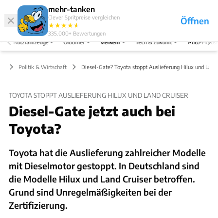
Hefte
Produkte
mehr-tanken
Clever Spritpreise vergleichen
Öffnen
Abo
★
★
★
★
★
★
Marken
Anmelden
Menü
335.000+
Bewertungen
Nutzfahrzeuge
Oldtimer
Verkehr
Tech & Zukunft
Auto-Horos
hr
Politik & Wirtschaft
Diesel-Gate? Toyota stoppt Auslieferung Hilux und Land 
TOYOTA STOPPT AUSLIEFERUNG HILUX UND LAND CRUISER
Diesel-Gate jetzt auch bei
Toyota?
Toyota hat die Auslieferung zahlreicher Modelle
mit Dieselmotor gestoppt. In Deutschland sind
die Modelle Hilux und Land Cruiser betroffen.
Grund sind Unregelmäßigkeiten bei der
Zertifizierung.