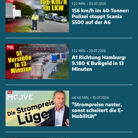
garantierte, wird damit deutlich eingeschränkt.
1:22 MIN. • 03.07.2026
156 km/h im 40‑Tonner:
Polizei stoppt Scania
Besonders brisant: Erste betroffene Manager
S500 auf der A6
wehren sich bereits juristisch und haben Klagen vor
dem Arbeitsgericht Braunschweig eingereicht.
Ausgenommen von der Neuregelung sind lediglich
1:22 MIN. • 29.07.2026
Porsche-Manager und Konzernvorstände wie VW-
A1 Richtung Hamburg:
9.180 € Bußgeld in 13
Chef Oliver Blume.
Minuten
ANZEIGE
48:46 MIN. • 10.07.2026
"Strompreise runter,
sonst scheitert die E-
Mobilität"