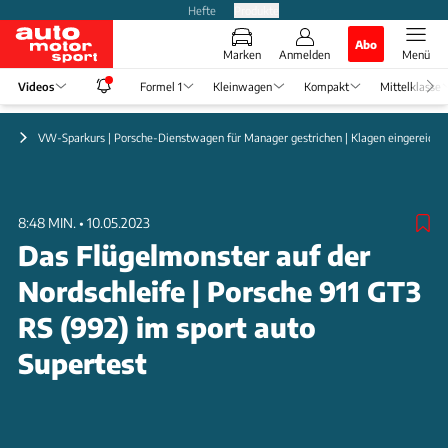
Hefte
Produkte
Abo
Marken
Anmelden
Menü
Videos
Formel 1
Kleinwagen
Kompakt
Mittelklasse
ht
VW-Sparkurs | Porsche-Dienstwagen für Manager gestrichen | Klagen eingereicht
8:48 MIN.
•
10.05.2023
Das Flügelmonster auf der
Nordschleife | Porsche 911 GT3
RS (992) im sport auto
Supertest