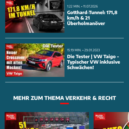
1:22 MIN. • 11.07.2026
Gotthard‑Tunnel: 171,8
km/h & 21
Überholmanöver
Die Maßnahme ist Teil des konzernweiten
15:19 MIN. • 29.01.2023
Effizienzprogramms, das bis 2026 jährliche
Die Tester | VW Taigo -
Typischer VW inklusive
Einsparungen von zehn Milliarden Euro erzielen soll.
Schwächen!
Pikantes Detail aus Unternehmenskreisen
MEHR ZUM THEMA VERKEHR & RECHT