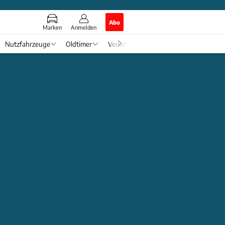
Abo
Marken
Anmelden
Nutzfahrzeuge
Oldtimer
Verkehr
Tech & Zukunft
Auto