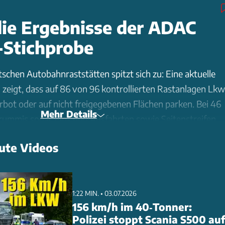
die Ergebnisse der ADAC
-Stichprobe
tschen Autobahnraststätten spitzt sich zu: Eine aktuelle
igt, dass auf 86 von 96 kontrollierten Rastanlagen Lkw
rbot oder auf nicht freigegebenen Flächen parken. Bei 46
Mehr Details
rummis sogar Ein- und Ausfahrten sowie Seitenstreifen.
: Während 2018 noch 23.000 Parkplätze fehlten, schätzt
ute Videos
 Lücke auf 40.000 Stellplätze. Der Fünf-Punkte-Plan des
: In zwei Jahren entstanden nur 1.400 neue Parkplätze. Bis
7.000 folgen. Innovative Lösungen wie telematische
st an vier Standorten in Betrieb. Besonders effektiv: Das
1:22 MIN. • 03.07.2026
156 km/h im 40‑Tonner:
er Rastanlage Inntal West (A93), wo sich die Kapazität
Polizei stoppt Scania S500 auf
ätze erhöhte.