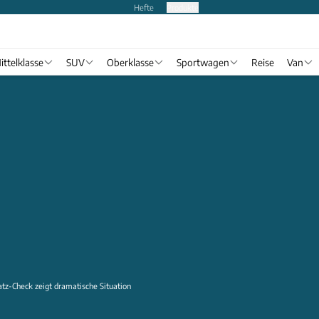
Hefte
Produkte
ittelklasse
SUV
Oberklasse
Sportwagen
Reise
Van
z-Check zeigt dramatische Situation