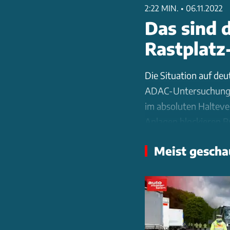
2:22 MIN.
•
06.11.2022
Das sind 
Rastplatz
Die Situation auf deu
ADAC-Untersuchung ze
im absoluten Halteve
Anlagen blockieren B
Der Bedarf ist enorm
Meist gescha
der BGL die aktuelle
Bundes greift zu kurz
2025 sollen weitere 
Parkverfahren sind er
Kolonnenparken auf d
von 62 auf 93 Stellpl