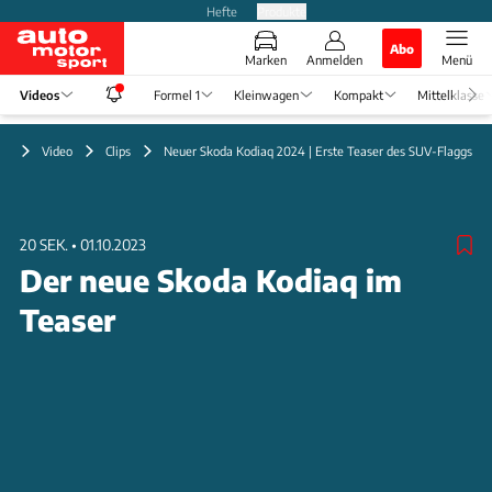
Hefte
Produkte
Abo
Marken
Anmelden
Menü
Videos
Formel 1
Kleinwagen
Kompakt
Mittelklasse
Video
Clips
Neuer Skoda Kodiaq 2024 | Erste Teaser des SUV-Flaggschif
20 SEK.
•
01.10.2023
Der neue Skoda Kodiaq im
Teaser