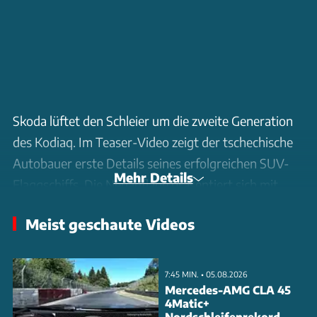
Skoda lüftet den Schleier um die zweite Generation
des Kodiaq. Im Teaser-Video zeigt der tschechische
Autobauer erste Details seines erfolgreichen SUV-
Mehr Details
Flaggschiffs. Die Neuauflage präsentiert sich mit
einer markanten Frontpartie, die von einem großen
Meist geschaute Videos
Hexagonal-Grill und schmalen LED-Scheinwerfern
geprägt wird. Die Silhouette wirkt dynamischer,
bleibt aber dem charakteristischen Kodiaq-Design
7:45 MIN. • 05.08.2026
treu.
Mercedes-AMG CLA 45
4Matic+
Nordschleifenrekord