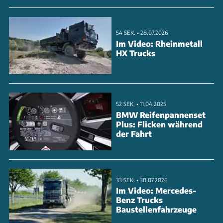
260 Kilometern erreichen. Statt in China soll der
Nachfolger künftig in Europa gebaut werden,
54 SEK. • 28.07.2026
wahrscheinlich im slowenischen Werk Novo Mesto.
Im Video: Rheinmetall
HX Trucks
ANZEIGE
52 SEK. • 11.04.2025
BMW Reifenpannenset
Plus: Flicken während
der Fahrt
33 SEK. • 30.07.2026
Im Video: Mercedes-
Benz Trucks
Baustellenfahrzeuge