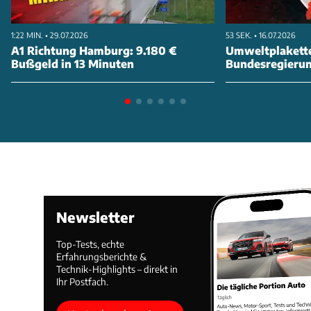
ANZEIGE
1:22 MIN. • 29.07.2026
53 SEK. • 16.07.2026
A1 Richtung Hamburg: 9.180 €
Umweltplakette
Bußgeld in 13 Minuten
Bundesregierung
abschaffen
Newsletter
Top-Tests, echte
Mehr noch als die Optik zielt aber die Funktionalität
Erfahrungsberichte &
Technik-Highlights – direkt in
auf Motorsport-Fans ab. So lässt sich die neue
Ihr Postfach.
Edifice-Kollektion via App mit dem Smartphone