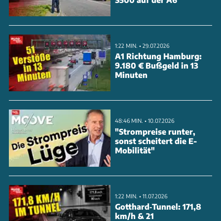
Casio immer wieder beweisen – jetzt sind eine neue
Serie und ein neues Sondermodell am Start.
1:22 MIN. • 29.07.2026
ANZEIGE
A1 Richtung Hamburg:
9.180 € Bußgeld in 13
Minuten
48:46 MIN. • 10.07.2026
"Strompreise runter,
sonst scheitert die E-
Mobilität"
1:22 MIN. • 11.07.2026
Gotthard‑Tunnel: 171,8
km/h & 21
Zu finden sind sie im Angebot unter den