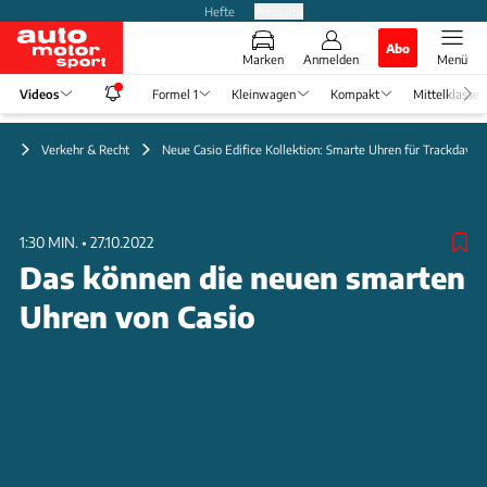
Hefte
Produkte
Abo
Marken
Anmelden
Menü
Videos
Formel 1
Kleinwagen
Kompakt
Mittelklasse
eo
Verkehr & Recht
Neue Casio Edifice Kollektion: Smarte Uhren für Trackday-F
1:30 MIN.
•
27.10.2022
Das können die neuen smarten
Uhren von Casio