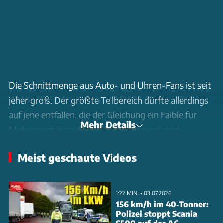
Die Schnittmenge aus Auto- und Uhren-Fans ist seit
jeher groß. Der größte Teilbereich dürfte allerdings
auf jene entfallen, die der Gleichung ein Faible für
Mehr Details
Motorsport hinzufügen. Nicht umsonst sind
Uhrenhersteller häufig als Sponsoren diverser
Meist geschaute Videos
Rennserien zu sehen oder bringen entsprechende
Sondermodelle in den Handel. Sie alle eint meist ein
Anschaffungspreis, der mehreren Monatsgehältern
1:22 MIN. • 03.07.2026
eines Otto-Normal-Verbrauchers entspricht. Keine
156 km/h im 40‑Tonner:
Polizei stoppt Scania
Notwendigkeit, wie die Edifice-Kollektionen von
S500 auf der A6