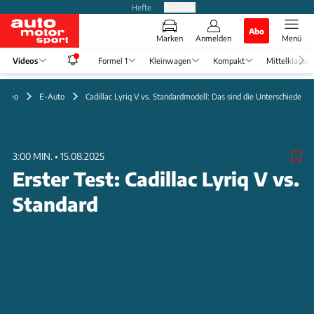
Hefte
Produkte
Abo
Marken
Anmelden
Menü
Videos
Formel 1
Kleinwagen
Kompakt
Mittelklasse
Video
E-Auto
Cadillac Lyriq V vs. Standardmodell: Das sind die Unterschiede
3:00 MIN.
•
15.08.2025
Erster Test: Cadillac Lyriq V vs.
Standard