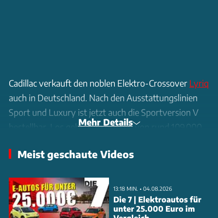
Cadillac verkauft den noblen Elektro-Crossover
Lyriq
auch in Deutschland. Nach den Ausstattungslinien
Sport und Luxury ist jetzt auch die Sportversion V
Mehr Details
bestellbar. Los geht`s ab Preisen von rund 109.000
Euro. So unterscheiden Sie das Sportmodell von der
Meist geschaute Videos
Standardausführung.
13:18 MIN. • 04.08.2026
Die 7 | Elektroautos für
unter 25.000 Euro im
Vergleich