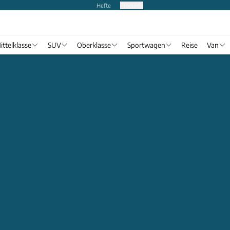
Hefte
Produkte
ittelklasse
SUV
Oberklasse
Sportwagen
Reise
Van