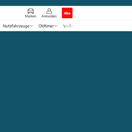
Abo
Marken
Anmelden
Nutzfahrzeuge
Oldtimer
Verkehr
Tech & Zukunft
Auto