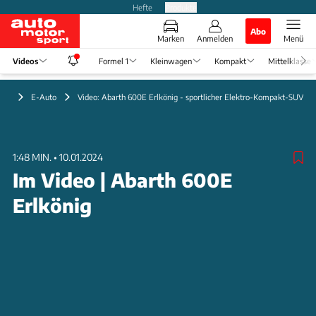
Hefte
Produkte
Abo
Marken
Anmelden
Menü
Videos
Formel 1
Kleinwagen
Kompakt
Mittelklasse
deo
E-Auto
Video: Abarth 600E Erlkönig - sportlicher Elektro-Kompakt-SUV
1:48 MIN.
•
10.01.2024
Im Video | Abarth 600E
Erlkönig