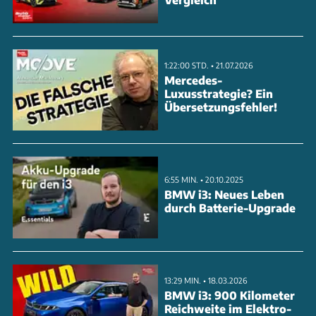
spricht auch über die verschiedenen Modelle und
Hersteller von E-Lkws und deren Vor- und
Nachteile. Der Podcast bietet eine umfassende
1:22:00 STD. • 21.07.2026
Übersicht über den aktuellen Stand der Technik und
Mercedes-
Luxusstrategie? Ein
die Zukunft der E-LKWs.
Übersetzungsfehler!
ANZEIGE
6:55 MIN. • 20.10.2025
BMW i3: Neues Leben
durch Batterie-Upgrade
13:29 MIN. • 18.03.2026
BMW i3: 900 Kilometer
Reichweite im Elektro-