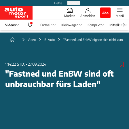
Hefte
Produkte
Abo
Marken
Anmelden
Menü
Videos
Formel 1
Kleinwagen
Kompakt
Mittelklasse
Video
E-Auto
"Fastned und EnbW eignen sich nicht zum La
1:14:22 STD.
•
27.09.2024
"Fastned und EnBW sind oft
unbrauchbar fürs Laden"