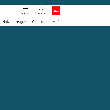
Abo
Marken
Anmelden
Nutzfahrzeuge
Oldtimer
Verkehr
Tech & Zukunft
Auto