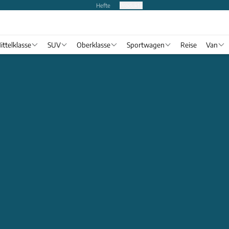
Hefte
Produkte
ittelklasse
SUV
Oberklasse
Sportwagen
Reise
Van