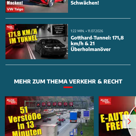
Schwächen!
1:22 MIN. • 11.07.2026
Gotthard‑Tunnel: 171,8
km/h & 21
Überholmanöver
MEHR ZUM THEMA VERKEHR & RECHT