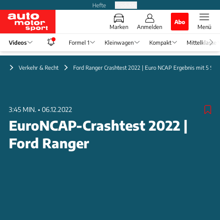
Hefte
Produkte
Abo
Marken
Anmelden
Menü
Videos
Formel 1
Kleinwagen
Kompakt
Mittelklasse
eo
Verkehr & Recht
Ford Ranger Crashtest 2022 | Euro NCAP Ergebnis mit 5 Ste
3:45 MIN.
•
06.12.2022
EuroNCAP-Crashtest 2022 |
Ford Ranger