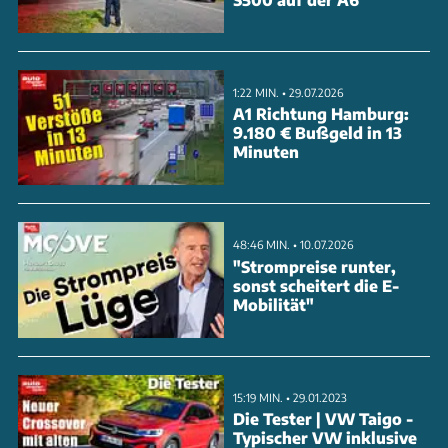
Beim Fußgängerschutz erreicht der Ranger solide
40 Punkte (74%). Die umfangreiche
Sicherheitsausstattung wird mit 13,6 Punkten (84%)
1:22 MIN. • 29.07.2026
bewertet. Trotz der guten Gesamtwertung stufen
A1 Richtung Hamburg:
9.180 € Bußgeld in 13
die Tester den Pick-up aufgrund seiner steifen
Minuten
Karosseriestruktur als aggressiven Unfallgegner ein.
ANZEIGE
48:46 MIN. • 10.07.2026
"Strompreise runter,
sonst scheitert die E-
Mobilität"
15:19 MIN. • 29.01.2023
Die Tester | VW Taigo -
Typischer VW inklusive