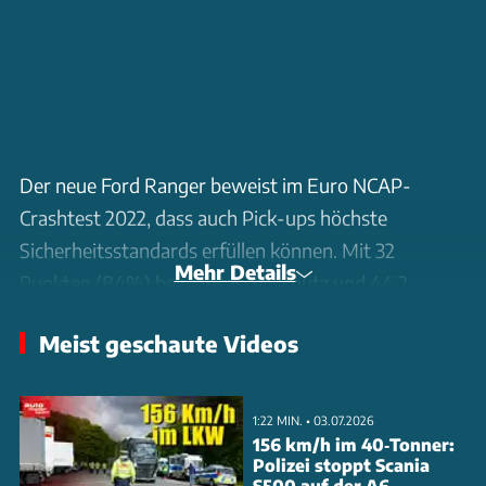
Der neue Ford Ranger beweist im Euro NCAP-
Crashtest 2022, dass auch Pick-ups höchste
Sicherheitsstandards erfüllen können. Mit 32
Mehr Details
Punkten (84%) beim Insassenschutz und 44,2
Punkten (90%) bei der Kindersicherheit sichert sich
Meist geschaute Videos
der Pritschenwagen die Bestnote von 5 Sternen. Die
Tester kritisieren allerdings das leicht erhöhte
Verletzungsrisiko des Beifahrers im Beinbereich beim
1:22 MIN. • 03.07.2026
Offset-Crash sowie die Belastung des hinteren
156 km/h im 40‑Tonner:
Polizei stoppt Scania
Beifahrers im Oberkörperbereich beim Frontalcrash.
S500 auf der A6