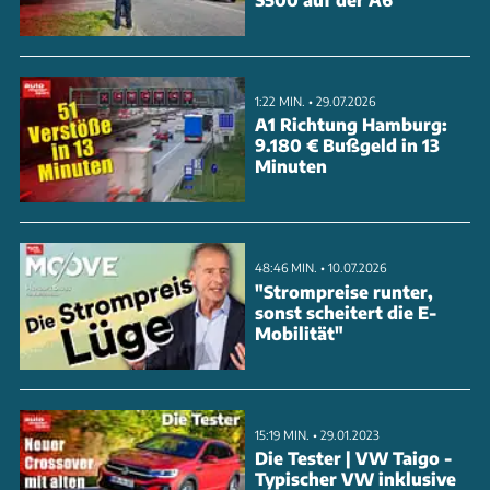
Fahrzeug und erweiterte Szenarien für aktive
Sicherheitssysteme umfasst. Besonders die neuen
Car-to-Motorcycle und Car-to-Car Crossing Tests
1:22 MIN. • 29.07.2026
sowie die Bewertung der Fahrer-
A1 Richtung Hamburg:
9.180 € Bußgeld in 13
Zustandsüberwachung stellen höhere Ansprüche an
Minuten
die Sicherheitssysteme. Von insgesamt 18
getesteten Fahrzeugen in 2023 erreichten 15 Modelle
die Bestnote von fünf Ster
48:46 MIN. • 10.07.2026
"Strompreise runter,
ANZEIGE
sonst scheitert die E-
Mobilität"
15:19 MIN. • 29.01.2023
Die Tester | VW Taigo -
Typischer VW inklusive