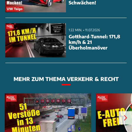
Schwächen!
1:22 MIN. • 11.07.2026
Gotthard‑Tunnel: 171,8
km/h & 21
Überholmanöver
MEHR ZUM THEMA VERKEHR & RECHT