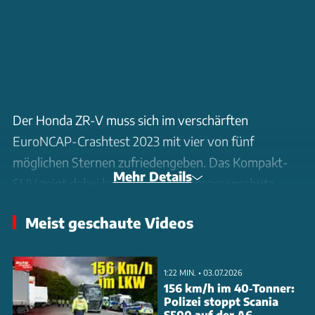
Der Honda ZR-V muss sich im verschärften
EuroNCAP-Crashtest 2023 mit vier von fünf
möglichen Sternen zufriedengeben. Das Kompakt-
Mehr Details
SUV zeigt dabei besonders beim Insassenschutz
Schwächen, die letztlich zur Abwertung führen.
Meist geschaute Videos
Damit gehört der Japaner zu den nur drei Modellen
im Testjahr 2023, die die Maximalbewertung von
fünf Sternen verfehlen. Die Prüfung erfolgte nach
1:22 MIN. • 03.07.2026
dem aktualisierten Testprotokoll, das neue
156 km/h im 40‑Tonner:
Polizei stoppt Scania
Anforderungen wie verbesserte Kindererkennung im
S500 auf der A6