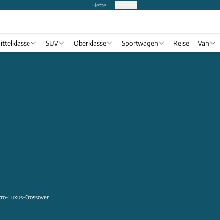
Hefte
Produkte
ittelklasse
SUV
Oberklasse
Sportwagen
Reise
Van
ktro-Luxus-Crossover