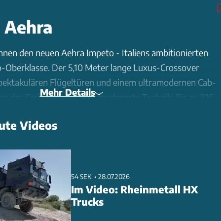
| Aehra
Ihnen den neuen Aehra Impeto - Italiens ambitionierten
tro-Oberklasse. Der 5,10 Meter lange Luxus-Crossover
spektakulären Flügeltüren und einem ultramodernen Cab-
Mehr Details
r der Carbonhaut steckt modernste Technik: Bis zu 816
 eine innovative 925-Volt-Batterie mit 120 kWh und
ute Videos
ilometer Reichweite. Das Interieur-Highlight ist ein
ldschirm über die gesamte Armaturenbrett-Breite. Der
erte Premium-Stromer (cW 0,21) soll ab Mitte 2026 für
uro erhältlich sein. Ex-Ferrari-Ingenieur Franco Cimatti
54 SEK. • 28.07.2026
chnische Entwicklung des Newcomers aus Mailand.
Im Video: Rheinmetall HX
Trucks