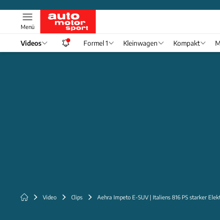
Menü
Videos
Formel 1
Kleinwagen
Kompakt
M
Video
Clips
Aehra Impeto E-SUV | Italiens 816 PS starker Ele