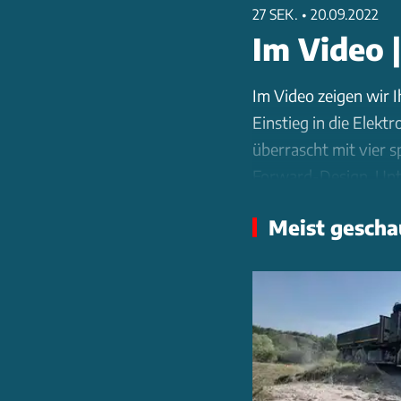
27 SEK.
•
20.09.2022
Im Video 
Im Video zeigen wir 
Einstieg in die Elek
überrascht mit vier 
Forward-Design. Unte
PS starke E-Motoren,
Meist gescha
beeindruckende 800 K
versenkbarer XXL-Bi
aerodynamisch optimi
160.000 bis 180.000 E
verantwortet die te