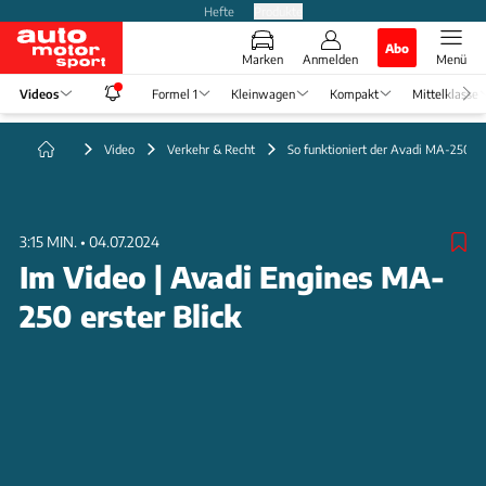
Hefte
Produkte
Abo
Marken
Anmelden
Menü
Videos
Formel 1
Kleinwagen
Kompakt
Mittelklasse
Video
Verkehr & Recht
So funktioniert der Avadi MA-250 M
3:15 MIN.
•
04.07.2024
Im Video | Avadi Engines MA-
250 erster Blick