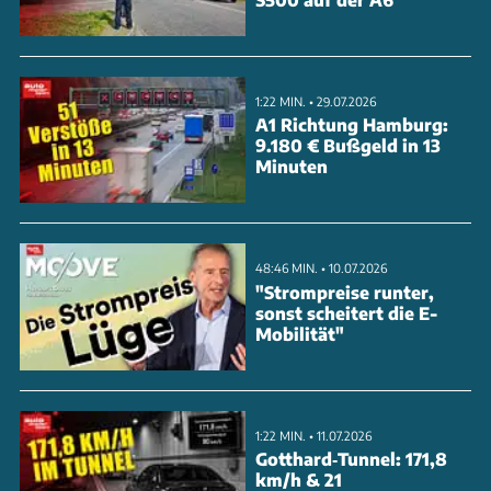
Ladungswechsel-Steuerung. Die innovative
Konstruktion vereint die Vorteile von Otto- und
Wankelmotor, minimiert Reibungsverluste und
1:22 MIN. • 29.07.2026
eignet sich besonders für Range-Extender oder
A1 Richtung Hamburg:
9.180 € Bußgeld in 13
kleine Nutzfahrzeuge. Der sparsame Benziner zeigt
Minuten
eindrucksvoll, dass beim Verbrennungsmotor noch
Entwicklungspotenzial steckt.
48:46 MIN. • 10.07.2026
ANZEIGE
"Strompreise runter,
sonst scheitert die E-
Mobilität"
1:22 MIN. • 11.07.2026
Gotthard‑Tunnel: 171,8
km/h & 21