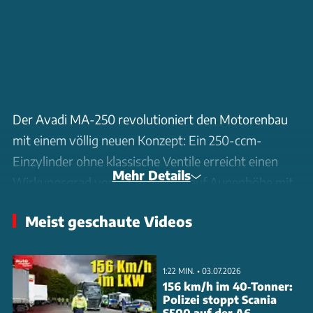
Der Avadi MA-250 revolutioniert den Motorenbau
mit einem völlig neuen Konzept: Ein 250-ccm-
Einzylinder ohne klassische Ventile erreicht einen
Mehr Details
Wirkungsgrad von 42 Prozent - auf Augenhöhe mit
modernen Dieselmotoren. Das Besondere: Zwei um
Meist geschaute Videos
180 Grad versetzte Pleuel treiben über ein Pinion-
Getriebe direkt einen Zahnkranz an. Der nur 11 kg
leichte Motor kommt ohne Wasserkühlung aus und
1:22 MIN. • 03.07.2026
leistet 15 PS bei 3.700 U/min. Statt konventioneller
156 km/h im 40‑Tonner:
Polizei stoppt Scania
Ventile übernimmt eine rotierende Lochscheibe die
S500 auf der A6