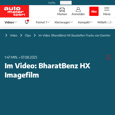
Hefte
Produkte
Abo
Marken
Anmelden
Menü
Videos
Formel 1
Kleinwagen
Kompakt
Mittelklasse
Video
Clips
Im Video: BharatBenz HX Baustellen-Trucks von Daimler
1:47 MIN.
•
07.08.2025
Im Video: BharatBenz HX
Imagefilm