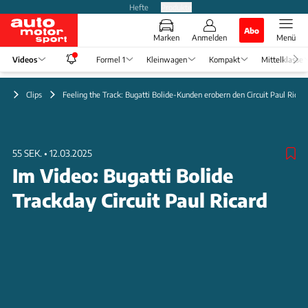
Hefte
Produkte
Abo
Marken
Anmelden
Menü
Videos
Formel 1
Kleinwagen
Kompakt
Mittelklasse
eo
Clips
Feeling the Track: Bugatti Bolide-Kunden erobern den Circuit Paul Ricar
55 SEK.
•
12.03.2025
Im Video: Bugatti Bolide
Trackday Circuit Paul Ricard