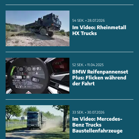
hinten ansteigende Fensterlinie und das Coupé-
artige Heck betonen den sportlichen Charakter.
54 SEK. • 28.07.2026
Im Video: Rheinmetall
ANZEIGE
HX Trucks
52 SEK. • 11.04.2025
BMW Reifenpannenset
Plus: Flicken während
der Fahrt
33 SEK. • 30.07.2026
Im Video: Mercedes-
Benz Trucks
Baustellenfahrzeuge
Im Innenraum setzt Honda auf ein aufgeräumtes