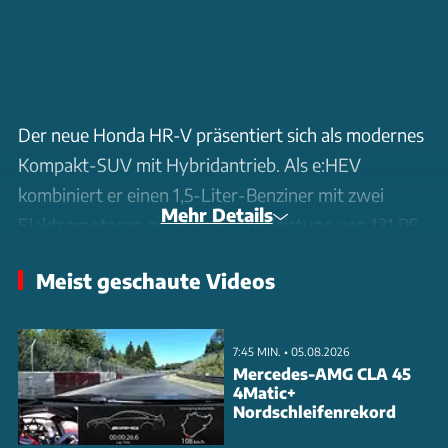
Der neue Honda HR-V präsentiert sich als modernes
Kompakt-SUV mit Hybridantrieb. Als e:HEV
kombiniert er einen 1,5-Liter-Benziner mit zwei
Mehr Details
Elektromotoren zu einer Systemleistung von 131 PS.
Die Kraft wird über ein stufenloses e-CVT-Getriebe
Meist geschaute Videos
an die Vorderräder geleitet.
Das Design zeigt sich deutlich geschärfter als beim
7:45 MIN. • 05.08.2026
Vorgänger. Die lange Motorhaube, der steile
Mercedes-AMG CLA 45
4Matic+
Kühlergrill und die schmalen LED-Scheinwerfer
Nordschleifenrekord
sorgen für einen dynamischen Auftritt. Die nach