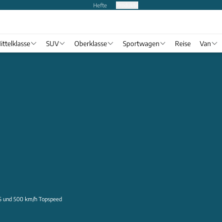
Hefte
Produkte
ittelklasse
SUV
Oberklasse
Sportwagen
Reise
Van
PS und 500 km/h Topspeed