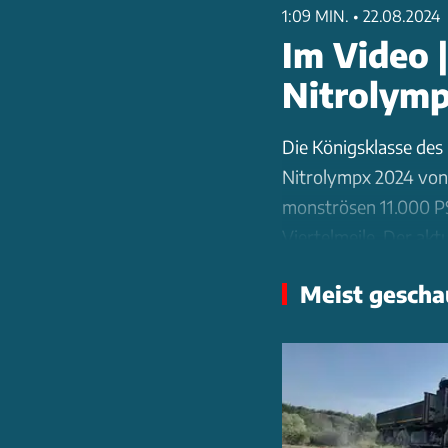
1:09 MIN.
•
22.08.2024
Im Video |
Nitrolym
Die Königsklasse des D
Nitrolympx 2024 von 
monströsen 11.000 PS 
Viertelmeile. Der akt
aufgestellt von der F
Meist gescha
Der Trailer zeigt die
Chrysler Hemi V8-Mot
explosive Mischung a
pressen die Dragster
Asphalt. Die 45 Zenti