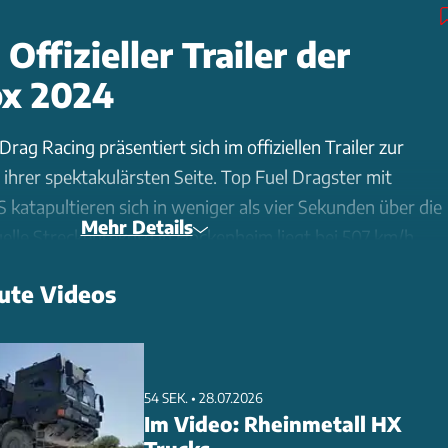
 Offizieller Trailer der
px 2024
rag Racing präsentiert sich im offiziellen Trailer zur
ihrer spektakulärsten Seite. Top Fuel Dragster mit
katapultieren sich in weniger als vier Sekunden über die
Mehr Details
uelle Streckenrekord in Hockenheim liegt bei 507 km/h,
innin Anita Mäkelä.
ute Videos
 technischen Highlights der Beschleunigungsmonster:
oren mit 8,2 Litern Hubraum, befeuert durch eine
us Nitromethan und Alkohol. Gigantische Heckflügel
54 SEK. • 28.07.2026
 mit sechs Tonnen Anpressdruck auf den präparierten
Im Video: Rheinmetall HX
meter breiten Hinterreifen sorgen für maximale Traktion.