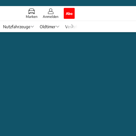
Abo
Marken
Anmelden
Nutzfahrzeuge
Oldtimer
Verkehr
Tech & Zukunft
Auto