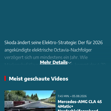
Skoda ändert seine Elektro-Strategie: Der für 2026
angekündigte elektrische Octavia-Nachfolger
verzögert sich um mindestens ein Jahr. Wie
Mehr Details
Markenchef Klaus Zellmer bestätigt, kommt der 4,70
Meter lange E-Kombi erst 2027 oder 2028 auf den
Meist geschaute Videos
Markt.
Technisch basiert der Elektro-Octavia auf dem MEB-
7:45 MIN. • 05.08.2026
Baukasten und orientiert sich am VW ID.3. Die
Mercedes-AMG CLA 45
4Matic+
Antriebspalette dürfte Elektromotoren mit 125 bis
Nordschleifenrekord