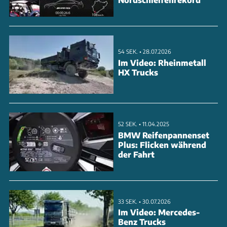
170 kW (170-231 PS) umfassen. Als Reichweite sind
dank Akkus zwischen 52 und 77 kWh netto bis zu 553
Kilometer realistisch.
54 SEK. • 28.07.2026
Im Video: Rheinmetall
ANZEIGE
HX Trucks
52 SEK. • 11.04.2025
BMW Reifenpannenset
Plus: Flicken während
der Fahrt
33 SEK. • 30.07.2026
Im Video: Mercedes-
Benz Trucks