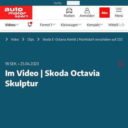
Hefte
Produkte
Abo
Marken
Anmelden
Menü
Videos
Formel 1
Kleinwagen
Kompakt
Mittelklasse
Video
Clips
Skoda E-Octavia Kombi | Marktstart verschoben auf 2027
18 SEK.
•
25.04.2023
Im Video | Skoda Octavia
Skulptur