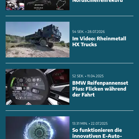
Drei Ausstattungslinien stehen zur Wahl - von
Techno über Iconic bis zum sportlichen Esprit Alpine.
Die Preise starten bei 43.500 Euro. Der Verbrauch
54 SEK. • 28.07.2026
soll bei sparsamen 4,7 l/100 km liegen.
Im Video: Rheinmetall
HX Trucks
ANZEIGE
52 SEK. • 11.04.2025
BMW Reifenpannenset
Plus: Flicken während
der Fahrt
13:31 MIN. • 22.07.2025
So funktionieren die
innovativen E-Auto-