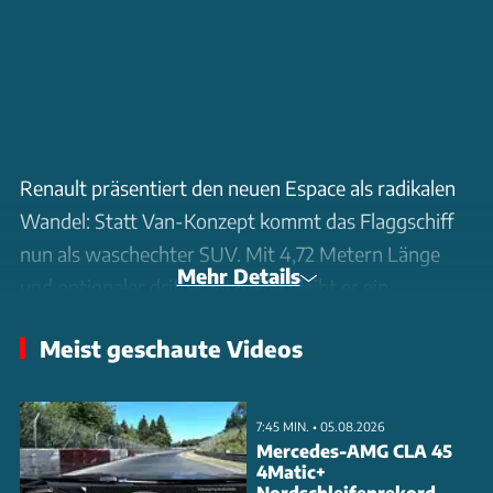
Renault präsentiert den neuen Espace als radikalen
Wandel: Statt Van-Konzept kommt das Flaggschiff
nun als waschechter SUV. Mit 4,72 Metern Länge
Mehr Details
und optionaler dritter Sitzreihe bleibt er ein
geräumiger Familienfreund. Der 199 PS starke
Meist geschaute Videos
Vollhybrid kombiniert einen 1,2-Liter-Dreizylinder
mit zwei E-Motoren. Besondere Features: 18
Zentimeter Bodenfreiheit, Hinterachslenkung und
7:45 MIN. • 05.08.2026
Google-basiertes Infotainment mit 12-Zoll-Display.
Mercedes-AMG CLA 45
4Matic+
Als Fünfsitzer schluckt er bis zu 1.818 Liter Gepäck.
Nordschleifenrekord