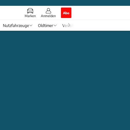
Abo
Marken
Anmelden
Nutzfahrzeuge
Oldtimer
Verkehr
Tech & Zukunft
Auto