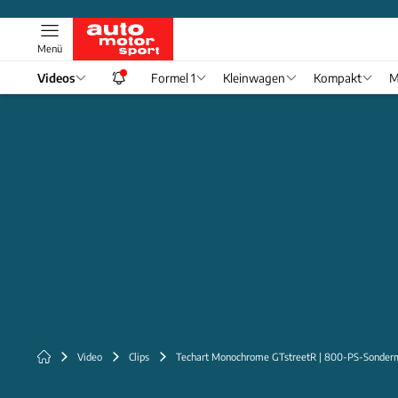
Menü
Videos
Formel 1
Kleinwagen
Kompakt
M
Video
Clips
Techart Monochrome GTstreetR | 800-PS-Sonderm