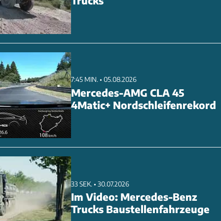
Trucks
unklen Ambiente. Die Umbaukosten dürften deutlich über
 Basis-GTstreetR liegen.
7:45 MIN. • 05.08.2026
Mercedes-AMG CLA 45
4Matic+ Nordschleifenrekord
33 SEK. • 30.07.2026
Im Video: Mercedes-Benz
Trucks Baustellenfahrzeuge