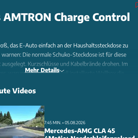
 AMTRON Charge Control
roß, das E-Auto einfach an der Haushaltssteckdose zu
 warnen: Die normale Schuko-Steckdose ist für diese
 ausgelegt. Kurzschlüsse und Kabelbrände drohen. Im
Mehr Details
s, warum eine professionell installierte Wallbox die
t.
ute Videos
ntrol von Mennekes bietet nicht nur deutlich schneller
or allem mehr Sicherheit. Entscheidend ist die
ion durch einen qualifizierten Elektriker. Dieser prüft die
7:45 MIN. • 05.08.2026
ensioniert die Zuleitung korrekt und stellt die optimale
Mercedes-AMG CLA 45