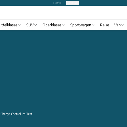
Hefte
Produkte
ittelklasse
SUV
Oberklasse
Sportwagen
Reise
Van
Charge Control im Test