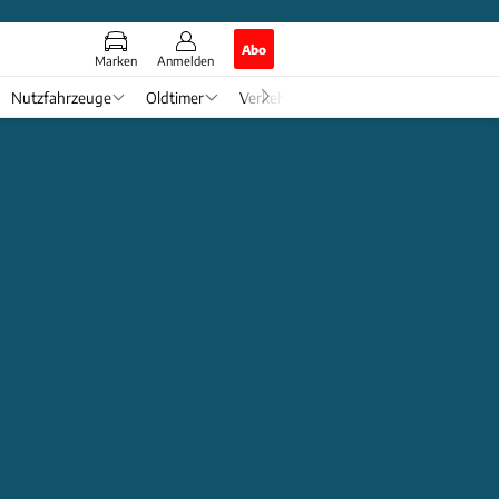
Abo
Marken
Anmelden
Nutzfahrzeuge
Oldtimer
Verkehr
Tech & Zukunft
Auto