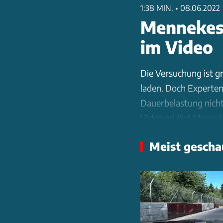
1:38 MIN.
•
08.06.2022
Mennekes
im Video
Die Versuchung ist g
laden. Doch Experten
Dauerbelastung nicht
Video erklärt Menneke
sichere Alternative is
Meist gescha
Die AMTRON Charge Co
Ladezeiten, sondern v
fachgerechte Installat
Hausinstallation, dim
Konfiguration sicher.