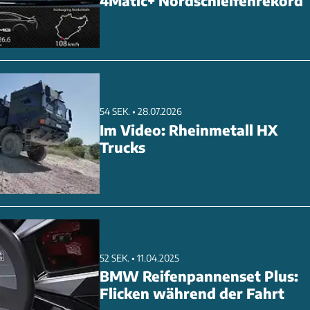
4Matic+ Nordschleifenrekord
 ein Netzwerk zertifizierter Installateure und unterstützt
ndividuellen Ladelösung. Über die Online-Partnersuche f
54 SEK. • 28.07.2026
Im Video: Rheinmetall HX
Trucks
52 SEK. • 11.04.2025
BMW Reifenpannenset Plus:
Flicken während der Fahrt