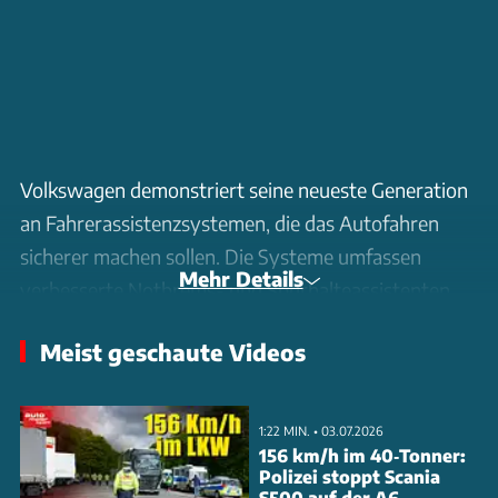
Volkswagen demonstriert seine neueste Generation
an Fahrerassistenzsystemen, die das Autofahren
sicherer machen sollen. Die Systeme umfassen
Mehr Details
verbesserte Notbrems- und Spurhalteassistenten
sowie neue Park- und Rangierhelfer. Während die
Meist geschaute Videos
Technik nachweislich hilft, Unfälle zu vermeiden,
zeigen aktuelle GDV-Studien auch die Kehrseite: Die
verbaute Hightech macht Reparaturen deutlich
1:22 MIN. • 03.07.2026
teurer. Allein die Ersatzteilpreise stiegen binnen
156 km/h im 40‑Tonner:
Polizei stoppt Scania
eines Jahres um fast 10 Prozent. Besonders
S500 auf der A6