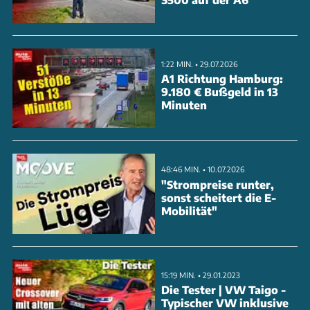
kostspielig wird es bei Elektrofahrzeugen - hier
liegen die Reparaturkosten im Schnitt 30 bis 35
Prozent über denen vergleichbarer Verbrenner.
1:22 MIN. • 29.07.2026
Grund sind vor allem die aufwändige Sensorik und
A1 Richtung Hamburg:
9.180 € Bußgeld in 13
notwendige Neukalibrierungen nach Reparaturen.
Minuten
Dennoch überwiegen die Vorteile: Die
Assistenzsysteme reduzieren die Unfallhäufigkei
48:46 MIN. • 10.07.2026
ANZEIGE
"Strompreise runter,
sonst scheitert die E-
Mobilität"
15:19 MIN. • 29.01.2023
Die Tester | VW Taigo -
Typischer VW inklusive