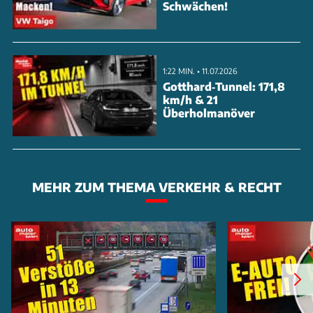
Schwächen!
1:22 MIN. • 11.07.2026
Gotthard‑Tunnel: 171,8
km/h & 21
Überholmanöver
MEHR ZUM THEMA VERKEHR & RECHT