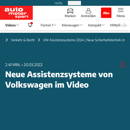
Hefte
Produkte
Abo
Marken
Anmelden
Menü
Videos
Formel 1
Kleinwagen
Kompakt
Mittelklasse
eo
Verkehr & Recht
VW Assistenzsysteme 2024 | Neue Sicherheitstechnik im De
2:41 MIN.
•
20.03.2022
Neue Assistenzsysteme von
Volkswagen im Video