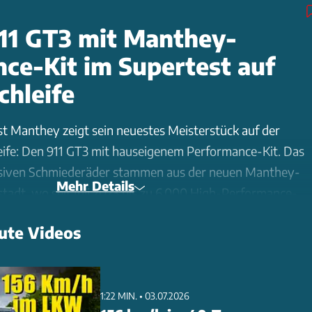
11 GT3 mit Manthey-
ce-Kit im Supertest auf
chleife
st Manthey zeigt sein neuestes Meisterstück auf der
ife: Den 911 GT3 mit hauseigenem Performance-Kit. Das
usiven Schmiederäder stammen aus der neuen Manthey-
Mehr Details
stadt, wo seit Juli 2023 bis zu 6.000 High-Performance-
ehen. Das zu 51 Prozent Porsche-eigene Unternehmen
ute Videos
erks-Know-how mit Rennsport-DNA aus dem Motorsport
eter großen Produktionshalle im Schwarzwald
r einen hochmodernen Fertigungsprozess auf fünf CNC-
ierte GT3 demonstriert auf der Nordschleife
1:22 MIN. • 03.07.2026