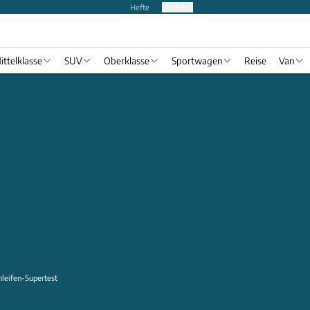
Hefte
Produkte
ittelklasse
SUV
Oberklasse
Sportwagen
Reise
Van
leifen-Supertest