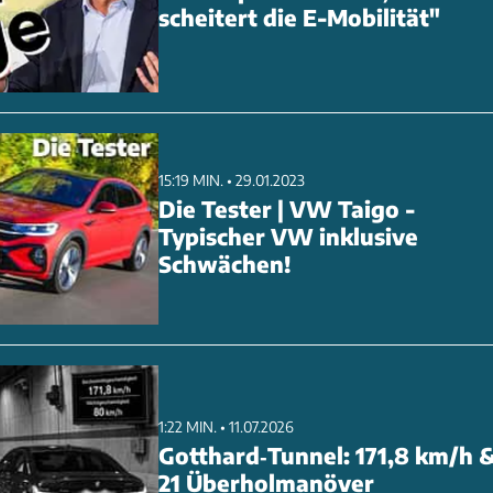
scheitert die E-Mobilität"
15:19 MIN. • 29.01.2023
Die Tester | VW Taigo -
Typischer VW inklusive
Schwächen!
1:22 MIN. • 11.07.2026
Gotthard‑Tunnel: 171,8 km/h 
21 Überholmanöver