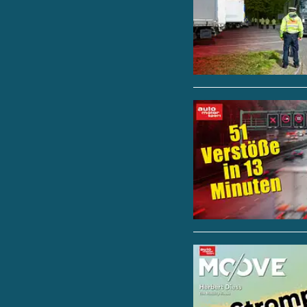
eindrucksvoll, wie 
Potenzial des Sportw