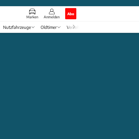
Abo
Marken
Anmelden
Nutzfahrzeuge
Oldtimer
Verkehr
Tech & Zukunft
Auto