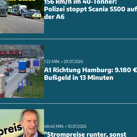
156 km/h im 40‑Tonner:
werksnah entwickelte Performance-Komponenten das
Polizei stoppt Scania S500 auf
agens weiter steigern können.
der A6
1:22 MIN. • 29.07.2026
A1 Richtung Hamburg: 9.180 
Bußgeld in 13 Minuten
48:46 MIN. • 10.07.2026
"Strompreise runter, sonst