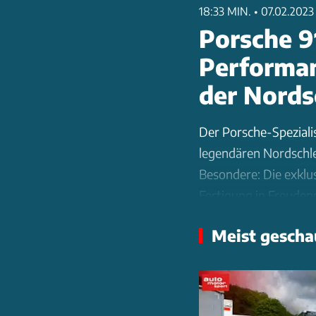
18:33 MIN.
•
07.02.2023
Porsche 9
Performan
der Nords
Der Porsche-Speziali
legendären Nordschle
Besondere: Die exkl
Fertigung in Freuden
Räder pro Jahr entst
Meist gescha
kombiniert dabei W
In der 600 Quadratm
durchlaufen die Räde
Maschinen. Der optim