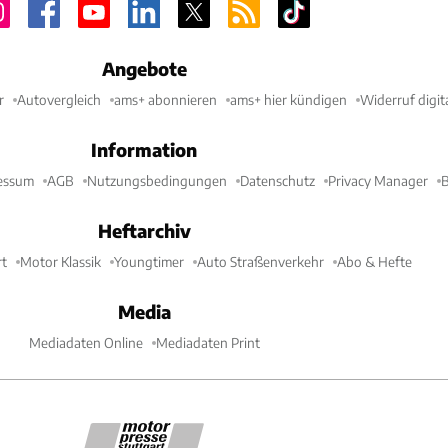
Angebote
r
Autovergleich
ams+ abonnieren
ams+ hier kündigen
Widerruf digit
Information
essum
AGB
Nutzungsbedingungen
Datenschutz
Privacy Manager
B
Heftarchiv
t
Motor Klassik
Youngtimer
Auto Straßenverkehr
Abo & Hefte
Media
Mediadaten Online
Mediadaten Print