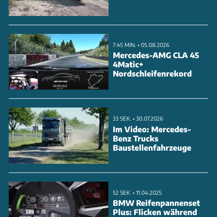
Motorleistungen. Als Teil der 'Volvo Cars Superset'-
Architektur nutzt die E-Limousine modernste Soft-
und Hardware. Der Marktstart ist für 2025 geplant,
7:45 MIN. • 05.08.2026
parallel entwickelt Volvo auch eine kompaktere
Mercedes-AMG CLA 45
4Matic+
ES60-Version.
Nordschleifenrekord
ANZEIGE
33 SEK. • 30.07.2026
Im Video: Mercedes-
Benz Trucks
Baustellenfahrzeuge
52 SEK. • 11.04.2025
BMW Reifenpannenset
Plus: Flicken während