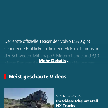
Der erste offizielle Teaser der Volvo ES90 gibt
spannende Einblicke in die neue Elektro-Limousine
der Schweden. Mit knapp 5 Metern Länge und 3,10
Mehr Details
Meter Radstand positioniert sich der Newcomer
direkt gegen BMW i5 und Mercedes EQE. Im Video
Meist geschaute Videos
zeigt der ES90 klassische Volvo-Gene: sanft
ansteigende A-Säule, flach verlaufendes Dach und
eine Fließheck-artige Silhouette mit markanter
54 SEK. • 28.07.2026
Abrisskante. Die neue SPA3-Plattform ermöglicht
Im Video: Rheinmetall
HX Trucks
nicht nur mehr Rechenpower, sondern auch höhere