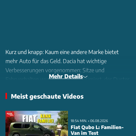
Kurz und knapp: Kaum eine andere Marke bietet
mehr Auto für das Geld. Dacia hat wichtige
Verbesserungen vorgenommen: Sitze und
Mehr Details
Fahrverhalten wurden spürbar optimiert, der Duster
wurde digitalisiert und der unschlagbar niedrige
Meist geschaute Videos
Preis bleibt erhalten. Mit dem Duster hat Dacia einen
weiteren starken Trumpf im Kampf um
Privatkunden.
18:54 MIN. • 06.08.2026
Fiat Qubo L: Familien-
Van im Test