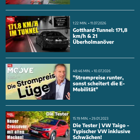
1:22 MIN. • 11.07.2026
Gotthard‑Tunnel: 171,8
km/h & 21
Überholmanöver
48:46 MIN. • 10.07.2026
"Strompreise runter,
sonst scheitert die E-
Mobilität"
15:19 MIN. • 29.01.2023
Die Tester | VW Taigo -
Typischer VW inklusive
Schwächen!