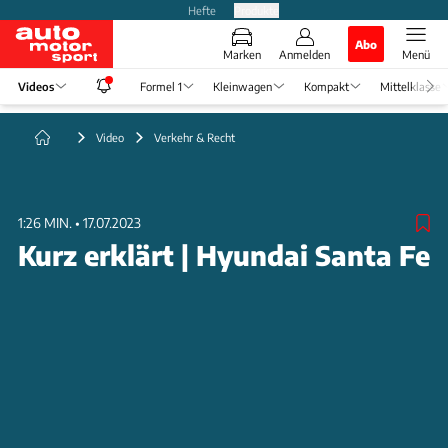
Hefte
Produkte
Abo
Marken
Anmelden
Menü
Videos
Formel 1
Kleinwagen
Kompakt
Mittelklasse
Video
Verkehr & Recht
1:26 MIN.
•
17.07.2023
Kurz erklärt | Hyundai Santa Fe