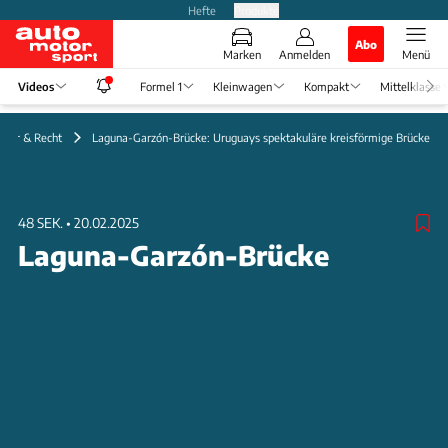
Hefte
Produkte
Abo
Marken
Anmelden
Menü
Videos
Formel 1
Kleinwagen
Kompakt
Mittelklasse
kehr & Recht
Laguna-Garzón-Brücke: Uruguays spektakuläre kreisförmige Brücke
48 SEK.
•
20.02.2025
Laguna-Garzón-Brücke