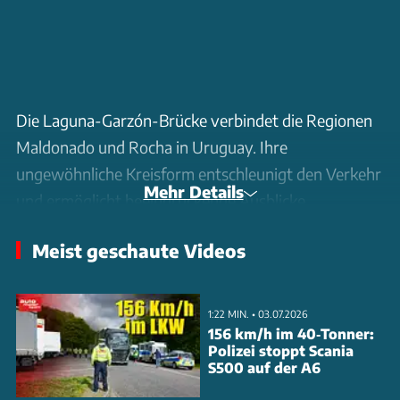
Die Laguna-Garzón-Brücke verbindet die Regionen
Maldonado und Rocha in Uruguay. Ihre
ungewöhnliche Kreisform entschleunigt den Verkehr
Mehr Details
und ermöglicht beeindruckende Ausblicke.
Fußgänger nutzen getrennte Innen- und
Meist geschaute Videos
Außenwege. Finanziert wurde das Projekt teilweise
vom Milliardär Eduardo Costantini. Das Bauwerk
fördert den Tourismus und die Entwicklung der
1:22 MIN. • 03.07.2026
Region.
156 km/h im 40‑Tonner:
Polizei stoppt Scania
S500 auf der A6